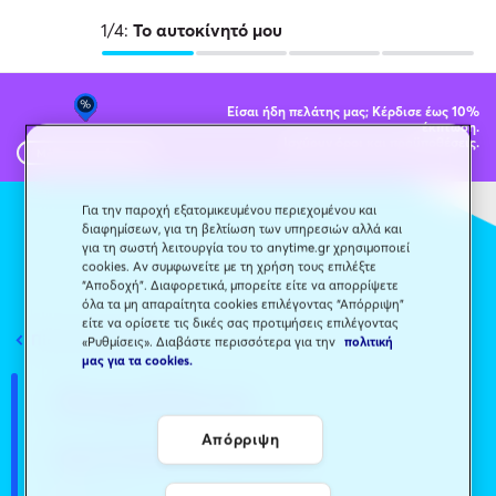
1/4:
Το αυτοκίνητό μου
Είσαι ήδη πελάτης μας; Κέρδισε έως 10%
έκπτωση.
Ισχύουν όροι και προϋποθέσεις.
Μάθε περισσότερα
Για την παροχή εξατομικευμένου περιεχομένου και
διαφημίσεων, για τη βελτίωση των υπηρεσιών αλλά και
για τη σωστή λειτουργία του το anytime.gr χρησιμοποιεί
cookies. Αν συμφωνείτε με τη χρήση τους επιλέξτε
“Αποδοχή”. Διαφορετικά, μπορείτε είτε να απορρίψετε
όλα τα μη απαραίτητα cookies επιλέγοντας “Απόρριψη”
είτε να ορίσετε τις δικές σας προτιμήσεις επιλέγοντας
Πίσω στην αρχική
«Ρυθμίσεις». Διαβάστε περισσότερα για την
πολιτική
μας για τα cookies.
Ασφάλεια
αυτοκινήτου
Απόρριψη