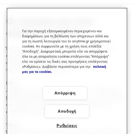
Οι επιλογές σου στην
ασφάλεια ταξιδιού
Για την παροχή εξατομικευμένου περιεχομένου και
διαφημίσεων, για τη βελτίωση των υπηρεσιών αλλά και
για τη σωστή λειτουργία του το anytime.gr χρησιμοποιεί
cookies. Αν συμφωνείτε με τη χρήση τους επιλέξτε
Έχεις στη διάθεσή σου τρεις επιλογές ταξιδιωτικής
“Αποδοχή”. Διαφορετικά, μπορείτε είτε να απορρίψετε
ασφάλειας, για να διαλέξεις αυτό που ταιριάζει
όλα τα μη απαραίτητα cookies επιλέγοντας “Απόρριψη”
είτε να ορίσετε τις δικές σας προτιμήσεις επιλέγοντας
καλύτερα στο δικό σου ταξίδι, ανάλογα με τον
«Ρυθμίσεις». Διαβάστε περισσότερα για την
πολιτική
προορισμό και τη διάρκειά του.
μας για τα cookies.
Basic
Ασφάλιση για ιατρικά έξοδα, ιατρική και ταξιδιωτική
Απόρριψη
βοήθεια, καθυστερήσεις στις αποσκευές και τις πτήσεις
σου, καθώς και αποζημίωση για ανικανότητα από
Αποδοχή
ατύχημα ή απώλεια ζωής.
Value
Ρυθμίσεις
Όλα όσα περιέχει το πρόγραμμα Basic, με υψηλότερα