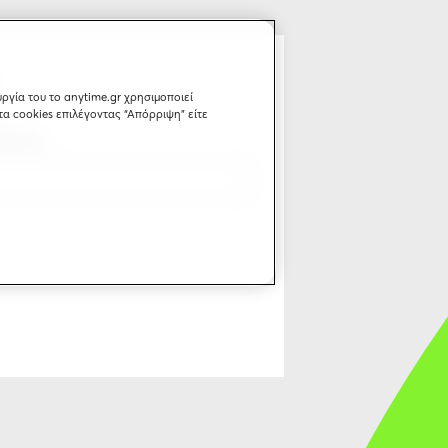
ργία του το anytime.gr χρησιμοποιεί
τα cookies επιλέγοντας “Απόρριψη” είτε
λισης