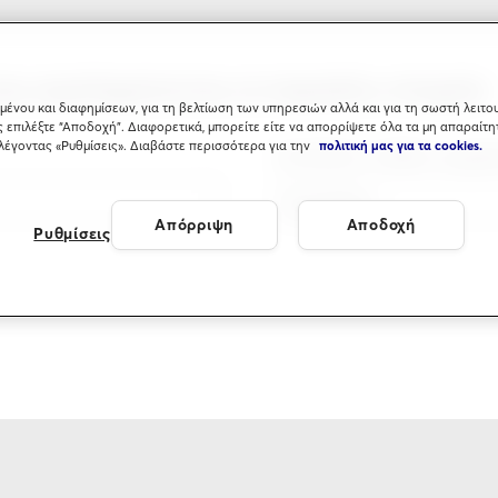
σας συμπληρώνοντας τα παρακάτω στοιχεία:
μένου και διαφημίσεων, για τη βελτίωση των υπηρεσιών αλλά και για τη σωστή λειτου
ς επιλέξτε “Αποδοχή”. Διαφορετικά, μπορείτε είτε να απορρίψετε όλα τα μη απαραίτη
ιλέγοντας «Ρυθμίσεις». Διαβάστε περισσότερα για την
πολιτική μας για τα cookies.
Επιλέξτε κλάδο ασφά
Απόρριψη
Αποδοχή
Ρυθμίσεις