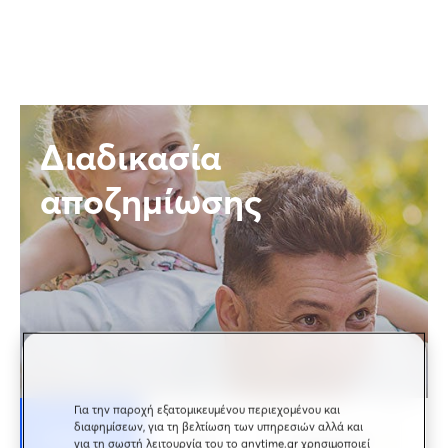
Διαδικασία
αποζημίωσης
Για την παροχή εξατομικευμένου περιεχομένου και
διαφημίσεων, για τη βελτίωση των υπηρεσιών αλλά και
Οχήματα
Σπίτι
Επιχείρηση
Υγ
για τη σωστή λειτουργία του το anytime.gr χρησιμοποιεί