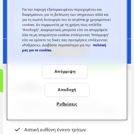
Για την παροχή εξατομικευμένου περιεχομένου και
Λεπτομέρειες καλύψεων
διαφημίσεων, για τη βελτίωση των υπηρεσιών αλλά και
για τη σωστή λειτουργία του το anytime.gr χρησιμοποιεί
€
28
cookies. Αν συμφωνείτε με τη χρήση τους επιλέξτε
“Αποδοχή”. Διαφορετικά, μπορείτε είτε να απορρίψετε
όλα τα μη απαραίτητα cookies επιλέγοντας “Απόρριψη”
είτε να ορίσετε τις δικές σας προτιμήσεις επιλέγοντας
«Ρυθμίσεις». Διαβάστε περισσότερα για την
πολιτική
Επιλεγμένο
μας για τα cookies.
Απόρριψη
e-Bike
Αποδοχή
Το πρόγραμμα που προσαρμόζεται στις
Ρυθμίσεις
απαιτήσεις σου για το
ηλεκτρικό σου ποδήλατο.
Αστική ευθύνη έναντι τρίτων