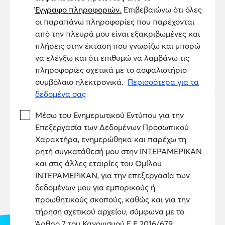
Έγγραφο πληροφοριών.
Επιβεβαιώνω ότι όλες
οι παραπάνω πληροφορίες που παρέχονται
από την πλευρά μου είναι εξακριβωμένες και
πλήρεις στην έκταση που γνωρίζω και μπορώ
να ελέγξω και ότι επιθυμώ να λαμβάνω τις
πληροφορίες σχετικά με το ασφαλιστήριο
συμβόλαιο ηλεκτρονικά.
Περισσότερα για τα
δεδομένα σας
Μέσω του Ενημερωτικού Εντύπου για την
Επεξεργασία των Δεδομένων Προσωπικού
Χαρακτήρα, ενημερώθηκα και παρέχω τη
ρητή συγκατάθεσή μου στην ΙΝΤΕΡΑΜΕΡΙΚΑΝ
και στις άλλες εταιρίες του Ομίλου
ΙΝΤΕΡΑΜΕΡΙΚΑΝ, για την επεξεργασία των
δεδομένων μου για εμπορικούς ή
προωθητικούς σκοπούς, καθώς και για την
εδώ
τήρηση σχετικού αρχείου, σύμφωνα με το
Άρθρο 7 του Κανονισμού Ε.Ε 2016/679.