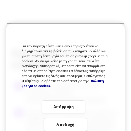
Για την παροχή εξατομικευμένου περιεχομένου και
Πώς μπορώ να το
διαφημίσεων, για τη βελτίωση των υπηρεσιών αλλά και
για τη σωστή λειτουργία του το anytime.gr χρησιμοποιεί
cookies. Αν συμφωνείτε με τη χρήση τους επιλέξτε
αποκτήσω;
“Αποδοχή”. Διαφορετικά, μπορείτε είτε να απορρίψετε
όλα τα μη απαραίτητα cookies επιλέγοντας “Απόρριψη”
είτε να ορίσετε τις δικές σας προτιμήσεις επιλέγοντας
«Ρυθμίσεις». Διαβάστε περισσότερα για την
πολιτική
Επιλέγεις το πρόγραμμα ασφάλισης
μας για τα cookies.
αυτοκινήτου
Premium
.
Δες αναλυτικά τις καλύψεις Premium.
Απόρριψη
Συμπληρώνεις την ημερομηνία έναρξης του
συμβολαίου,
το συντομότερο 2 μέρες μετά
,
Αποδοχή
ώστε να έχει ολοκληρωθεί η φωτογράφιση