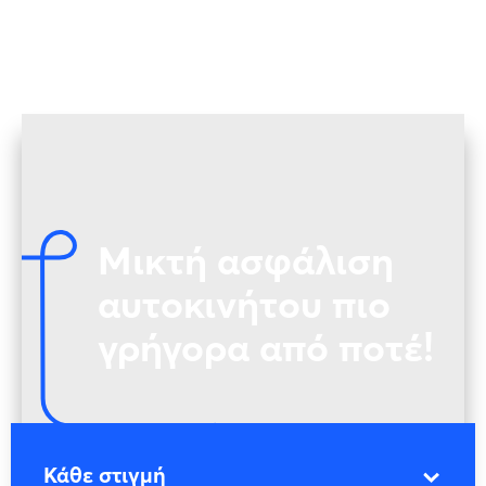
Μικτή ασφάλιση
αυτοκινήτου πιο
γρήγορα από ποτέ!
Κάθε στιγμή