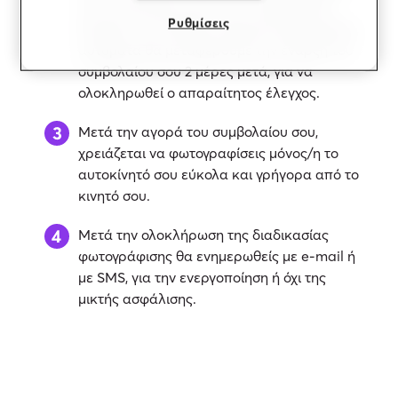
του αυτοκινήτου σου και ο απαραίτητος
Ρυθμίσεις
έλεγχος. Αν επιλέξεις σημερινή ημερομηνία,
αυτόματα θα μεταφέρουμε την έναρξη του
συμβολαίου σου 2 μέρες μετά, για να
ολοκληρωθεί ο απαραίτητος έλεγχος.
Μετά την αγορά του συμβολαίου σου,
χρειάζεται να
φωτογραφίσεις μόνος/η
το
αυτοκίνητό σου εύκολα και γρήγορα από το
κινητό σου.
Μετά την ολοκλήρωση της διαδικασίας
φωτογράφισης θα ενημερωθείς με e-mail ή
με SMS, για την ενεργοποίηση ή όχι της
μικτής ασφάλισης.