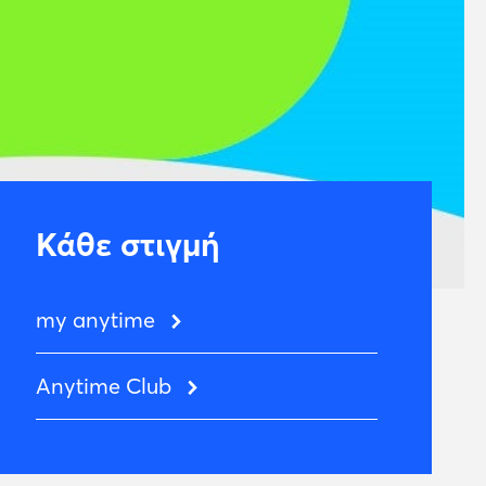
Κάθε στιγμή
my anytime
Anytime Club