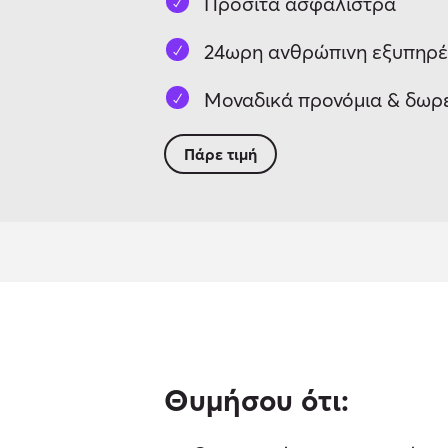
Προσιτά ασφάλιστρα
24ωρη ανθρώπινη εξυπηρ
Μοναδικά προνόμια & δωρ
Πάρε τιμή
Θυμήσου ότι: