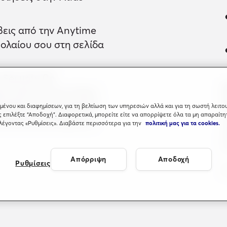
βεις από την Anytime
ολαίου σου στη σελίδα
 Security θα
σα ώστε να σου λύσει
ποιήσεις τη προσφορά
μένου και διαφημίσεων, για τη βελτίωση των υπηρεσιών αλλά και για τη σωστή λειτου
ς επιλέξτε “Αποδοχή”. Διαφορετικά, μπορείτε είτε να απορρίψετε όλα τα μη απαραίτη
ατάσταση συστήματος
ιλέγοντας «Ρυθμίσεις». Διαβάστε περισσότερα για την
πολιτική μας για τα cookies.
Απόρριψη
Αποδοχή
Ρυθμίσεις