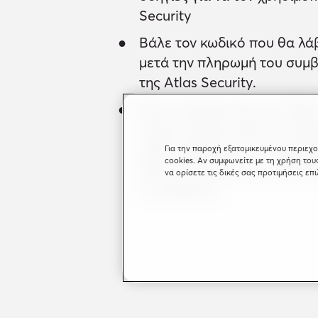
Security
Βάλε τον κωδικό που θα λά
μετά την πληρωμή του συμβ
της Atlas Security.
Ένας εκπρόσωπος της Atlas
επικοινωνήσει μαζί σου άμε
κάθε απορία και να ενεργο
Για την παροχή εξατομικευμένου περιεχο
cookies. Αν συμφωνείτε με τη χρήση του
25% σε σύνδεση ή και εγκ
να ορίσετε τις δικές σας προτιμήσεις επ
συναγερμού.