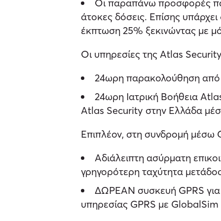
Οι παραπάνω προσφορές πα
άτοκες δόσεις.
Επίσης υπάρχει 
έκπτωση 25%
ξεκινώντας με μ
Οι υπηρεσίες της Atlas Securit
24ωρη παρακολούθηση από τ
24ωρη Ιατρική Βοήθεια Atla
Atlas Security στην Ελλάδα μέσ
Επιπλέον, στη συνδρομή μέσω 
Αδιάλειπτη ασύρματη επικο
γρηγορότερη ταχύτητα μετάδο
ΔΩΡΕΑΝ συσκευή GPRS για ό
υπηρεσίας GPRS με GlobalSim