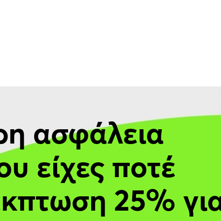
ρη ασφάλεια
ου είχες ποτέ
έκπτωση 25% γι