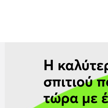
Η καλύτε
σπιτιού π
τώρα με 