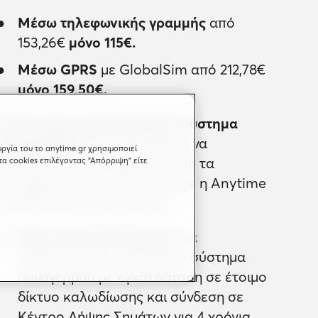
Μέσω τηλεφωνικής γραμμής
από
153,26€
μόνο 115€.
Μέσω GPRS
με GlobalSim από 212,78€
μόνο 159,50€.
Αν δεν έχεις εγκατεστημένο σύστημα
συναγερμού
φρόντισε σήμερα να
ργία του το anytime.gr χρησιμοποιεί
αποκτήσεις σε προνομιακή τιμή τα
τα cookies επιλέγοντας “Απόρριψη” είτε
προγράμματα που δημιούργησε η Anytime
& η Atlas Security για σένα.
Μόνο από 20,50 €/μήνα
για
ολοκληρωμένο ενσύρματο σύστημα
συναγερμού με εγκατάσταση σε έτοιμο
δίκτυο καλωδίωσης και σύνδεση σε
Κέντρο Λήψης Σημάτων για 4 χρόνια.