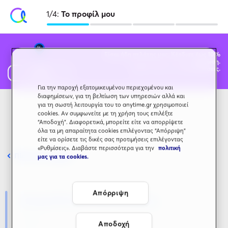
1/4:
Το προφίλ μου
Είσαι ήδη πελάτης μας; Κέρδισε έως 10%
έκπτωση.
Ισχύουν όροι και προϋποθέσεις.
Μάθε
περισσότερα
Για την παροχή εξατομικευμένου περιεχομένου και
διαφημίσεων, για τη βελτίωση των υπηρεσιών αλλά και
για τη σωστή λειτουργία του το anytime.gr χρησιμοποιεί
cookies. Αν συμφωνείτε με τη χρήση τους επιλέξτε
“Αποδοχή”. Διαφορετικά, μπορείτε είτε να απορρίψετε
όλα τα μη απαραίτητα cookies επιλέγοντας “Απόρριψη”
είτε να ορίσετε τις δικές σας προτιμήσεις επιλέγοντας
«Ρυθμίσεις». Διαβάστε περισσότερα για την
πολιτική
Πίσω στην αρχική
μας για τα cookies.
Απόρριψη
Ασφάλεια κατοικίας
Αποδοχή