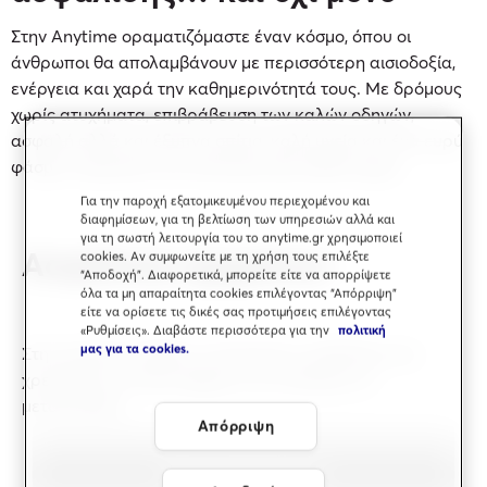
Στην Anytime οραματιζόμαστε έναν κόσμο, όπου οι
άνθρωποι θα απολαμβάνουν με περισσότερη αισιοδοξία,
ενέργεια και χαρά την καθημερινότητά τους. Με δρόμους
χωρίς ατυχήματα, επιβράβευση των καλών οδηγών,
ασφαλή αλλά και έξυπνα σπίτια, καλή υγεία και ένα ευρύ
φάσμα υπηρεσιών για καλύτερη ζωή κάθε στιγμή.
Για την παροχή εξατομικευμένου περιεχομένου και
διαφημίσεων, για τη βελτίωση των υπηρεσιών αλλά και
για τη σωστή λειτουργία του το anytime.gr χρησιμοποιεί
Ασφάλιση οχημάτων
cookies. Αν συμφωνείτε με τη χρήση τους επιλέξτε
“Αποδοχή”. Διαφορετικά, μπορείτε είτε να απορρίψετε
όλα τα μη απαραίτητα cookies επιλέγοντας “Απόρριψη”
είτε να ορίσετε τις δικές σας προτιμήσεις επιλέγοντας
«Ρυθμίσεις». Διαβάστε περισσότερα για την
πολιτική
μας για τα cookies.
Στην Anytime νιώθεις τη σιγουριά κι ασφάλεια που
χρειάζεσαι με όποιο όχημα κι αν επιλέγεις να
μετακινείσαι.
Απόρριψη
Αυτοκίνητο