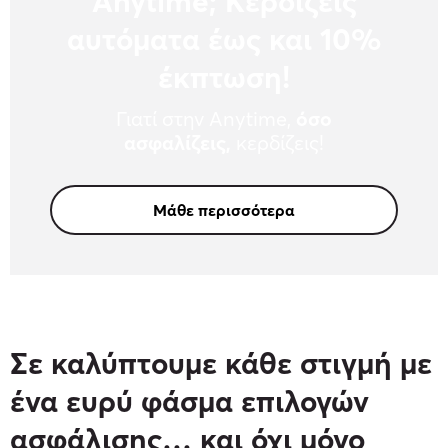
Αnytime; Κερδίζεις
αυτόματα
έως και 10%
έκπτωση!
Γιατί στην Anytime,
όσο
ασφαλίζεις,
κερδίζεις!
Μάθε περισσότερα
Σε καλύπτουμε κάθε στιγμή με
ένα ευρύ φάσμα επιλογών
ασφάλισης… και όχι μόνο